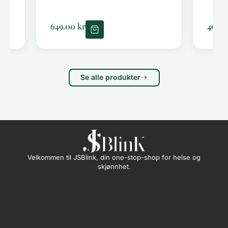
649.00
kr
499.
Se alle produkter
Velkommen til JSBlink, din one-stop-shop for helse og
skjønnhet.