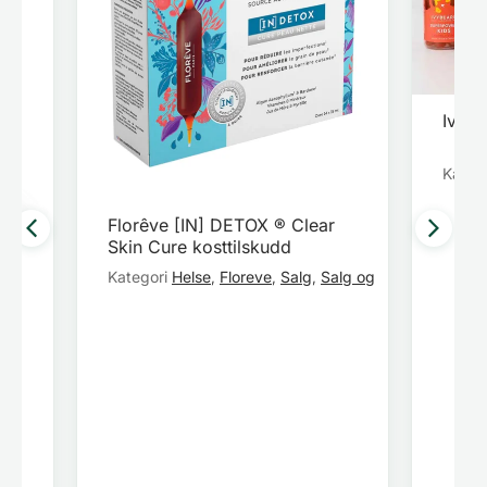
Ivybe
Kateg
Florêve [IN] DETOX ® Clear
Skin Cure kosttilskudd
Kategori
Helse
Floreve
Salg
Salg og tilbud
,
,
,