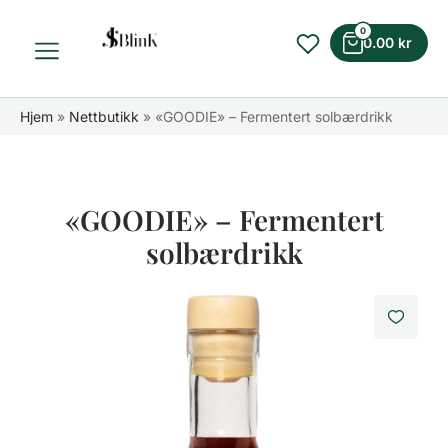
0
0.00
kr
Hjem
»
Nettbutikk
»
«GOODIE» – Fermentert solbærdrikk
«GOODIE» – Fermentert
solbærdrikk