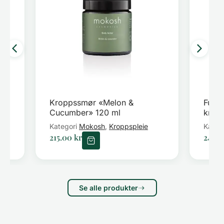
Kroppssmør «Melon &
Fukti
Cucumber» 120 ml
krop
GLOW
Kategori
Mokosh
Kroppspleie
Kateg
,
215.00
kr
245.
Se alle produkter