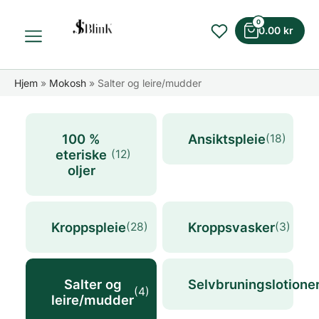
0
0.00
kr
Hjem
»
Mokosh
»
Salter og leire/mudder
100 %
Ansiktspleie
(18)
eteriske
(12)
oljer
Kroppspleie
Kroppsvasker
(28)
(3)
Salter og
Selvbruningslotione
(4)
leire/mudder