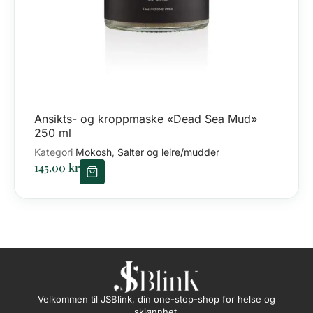
Ansikts- og kroppmaske «Dead Sea Mud»
250 ml
Kategori
Mokosh
Salter og leire/mudder
,
145.00
kr
Velkommen til JSBlink, din one-stop-shop for helse og
skjønnhet.