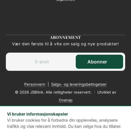
ABONNEMENT
Vær den første til å vite om salg og nye produkter!
Abonner
Personvern
|
Salgs- og leveringsbetingelser
© 2026 JSBlink. Alle rettigheter reservert. · Utviklet av
Ovanap
Vi bruker informasjonskapsler
Vi bruker cookies for å forbedre din opplevelse, analysere
★★★★★
5,0 av 5
· Basert på kundeomtaler fra Google
trafikk og vise relevant innhold. Du kan velge hva du tillater.