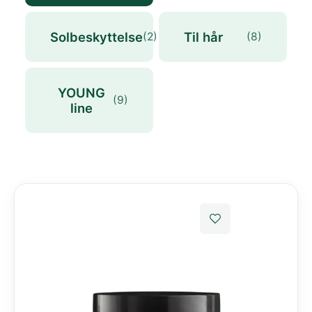
Solbeskyttelse
Til hår
(2)
(8)
YOUNG
(9)
line