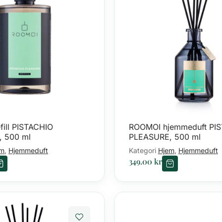
ill PISTACHIO
ROOMOI hjemmeduft PI
 500 ml
PLEASURE, 500 ml
em
Hjemmeduft
Kategori
Hjem
Hjemmeduft
,
,
349.00
kr