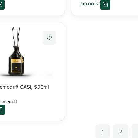
219.00
kr
emeduft OASI, 500ml
mmeduft
1
2