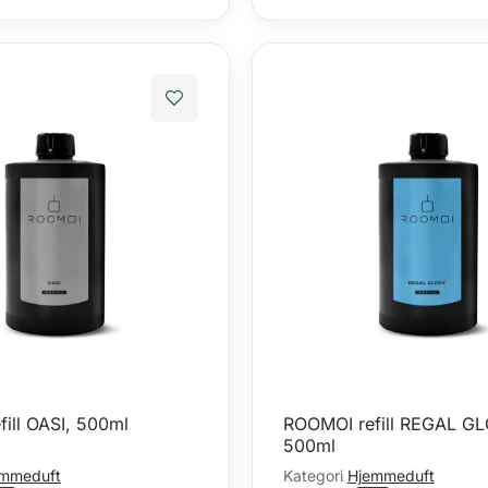
ill OASI, 500ml
ROOMOI refill REGAL GL
500ml
mmeduft
Kategori
Hjemmeduft