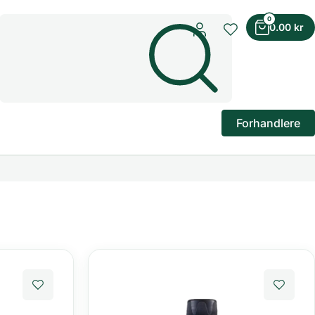
0
0.00
kr
Forhandlere