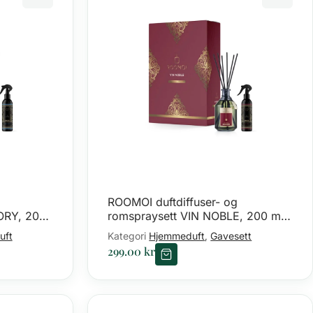
ROOMOI duftdiffuser- og
ORY, 200
romspraysett VIN NOBLE, 200 ml
+ 100 ml
uft
Kategori
Hjemmeduft
Gavesett
,
299.00
kr