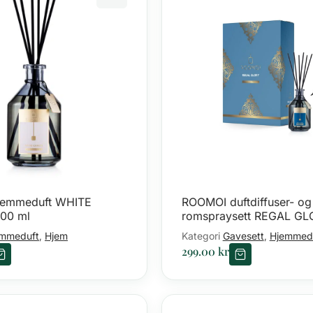
jemmeduft WHITE
ROOMOI duftdiffuser- og
00 ml
romspraysett REGAL GL
ml + 1...
mmeduft
Hjem
Kategori
Gavesett
Hjemmed
,
,
299.00
kr