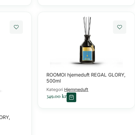
ROOMOI hjemeduft REGAL GLORY,
500ml
Kategori
Hjemmeduft
349.00
kr
ORY,