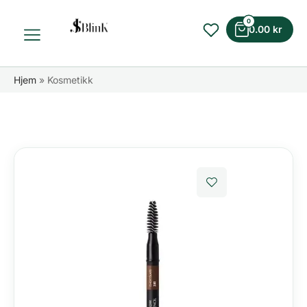
0
0.00
kr
Hjem
»
Kosmetikk