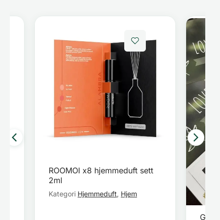
ROOMOI x8 hjemmeduft sett
2ml
Kategori
Hjemmeduft
Hjem
,
Gave