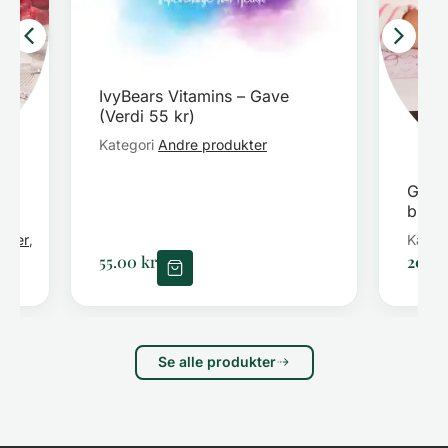
IvyBears Vitamins – Gave
(Verdi 55 kr)
Kategori
Andre produkter
GOOD
brin
kter
Helse
Kateg
,
55.00
kr
206.
Se alle produkter