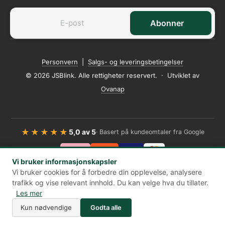
Abonner
Personvern
|
Salgs- og leveringsbetingelser
© 2026 JSBlink. Alle rettigheter reservert. · Utviklet av
Ovanap
★★★★★
5,0 av 5
· Basert på kundeomtaler fra Google
Klarna
Vipps
VISA
Vi bruker informasjonskapsler
Trygg betaling med Klarna og Vipps
Vi bruker cookies for å forbedre din opplevelse, analysere
trafikk og vise relevant innhold. Du kan velge hva du tillater.
Les mer
Kun nødvendige
Godta alle